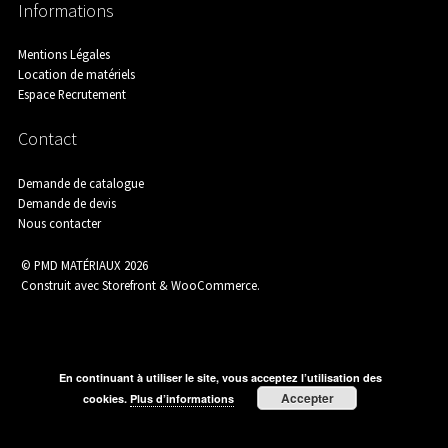
Informations
Assainissement
Mentions Légales
Location de matériels
Espace Recrutement
Carrelage
Contact
Demande de catalogue
Demande de devis
Nous contacter
Catalogue Outillage
© PMD MATÉRIAUX 2026
Construit avec Storefront & WooCommerce
.
Catalogue Spécial Matériaux
En continuant à utiliser le site, vous acceptez l’utilisation des
Accepter
cookies.
Plus d’informations
Charpente / Couverture