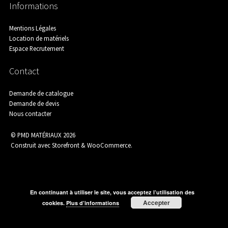
Informations
Assainissement
Mentions Légales
Location de matériels
Espace Recrutement
Carrelage
Contact
Demande de catalogue
Demande de devis
Catalogue Outillage
Nous contacter
© PMD MATÉRIAUX 2026
Construit avec Storefront & WooCommerce
.
Catalogue Spécial Matériaux
En continuant à utiliser le site, vous acceptez l’utilisation des
Accepter
cookies.
Plus d’informations
Charpente / Couverture