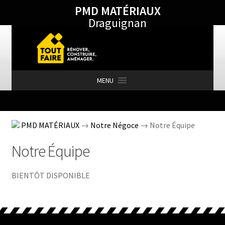
PMD MATÉRIAUX
Aller
Aller
Draguignan
à
au
la
contenu
navigation
MENU
Accueil
PMD MATÉRIAUX
→
Notre Négoce
→ Notre Équipe
Notre Équipe
Actualités
BIENTÔT DISPONIBLE
Aménagement Extérieur